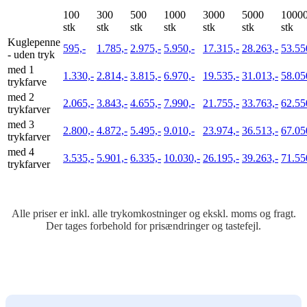
100
300
500
1000
3000
5000
1000
stk
stk
stk
stk
stk
stk
stk
Kuglepenne
595,-
1.785,-
2.975,-
5.950,-
17.315,-
28.263,-
53.55
- uden tryk
med 1
1.330,-
2.814,-
3.815,-
6.970,-
19.535,-
31.013,-
58.05
trykfarve
med 2
2.065,-
3.843,-
4.655,-
7.990,-
21.755,-
33.763,-
62.55
trykfarver
med 3
2.800,-
4.872,-
5.495,-
9.010,-
23.974,-
36.513,-
67.05
trykfarver
med 4
3.535,-
5.901,-
6.335,-
10.030,-
26.195,-
39.263,-
71.55
trykfarver
Alle priser er inkl. alle trykomkostninger og ekskl. moms og fragt.
Der tages forbehold for prisændringer og tastefejl.