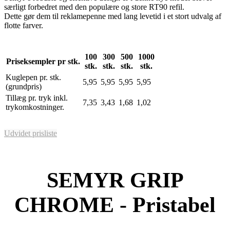
særligt forbedret med den populære og store RT90 refil.
Dette gør dem til reklamepenne med lang levetid i et stort udvalg af
flotte farver.
100
300
500
1000
Priseksempler pr stk.
stk.
stk.
stk.
stk.
Kuglepen pr. stk.
5,95
5,95
5,95
5,95
(grundpris)
Tillæg pr. tryk inkl.
7,35
3,43
1,68
1,02
trykomkostninger.
Udvidet prisliste
SEMYR GRIP
CHROME - Pristabel