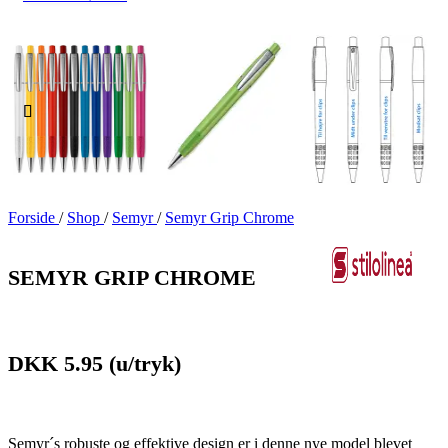
Forside
/
Shop
/
Semyr
/
Semyr Grip Chrome
SEMYR GRIP CHROME
DKK 5.95
(u/tryk)
Semyr´s robuste og effektive design er i denne nye model blevet