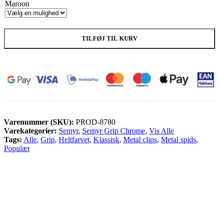
Maroon
TILFØJ TIL KURV
Varenummer (SKU):
PROD-8780
Varekategorier:
Semyr
,
Semyr Grip Chrome
,
Vis Alle
Tags:
Alle
,
Grip
,
Heltfarvet
,
Klassisk
,
Metal clips
,
Metal spids
,
Populær