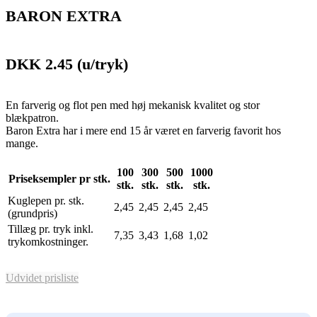
BARON EXTRA
DKK 2.45
(u/tryk)
En farverig og flot pen med høj mekanisk kvalitet og stor
blækpatron.
Baron Extra har i mere end 15 år været en farverig favorit hos
mange.
100
300
500
1000
Priseksempler pr stk.
stk.
stk.
stk.
stk.
Kuglepen pr. stk.
2,45
2,45
2,45
2,45
(grundpris)
Tillæg pr. tryk inkl.
7,35
3,43
1,68
1,02
trykomkostninger.
Udvidet prisliste