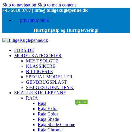
Skip to navigation
Skip to main content
+45 5010 8787 | info@billigekuglepenne.dk
privatlivspolitik
Hurtig hjælp og Hurtig levering!
FORSIDE
MODELKATEGORIER
MEST SOLGTE
KLASSIKERE
BILLIGESTE
SPECIAL MODELLER
GENBRUGSPLAST
SÆLGES UDEN TRYK
SE ALLE KUGLEPENNE
RAJA
BESTSELLER
NYHED
Raja
Raja Extra
Raja Color
Raja Shade
Raja Shade Chrome
Raja Chrome