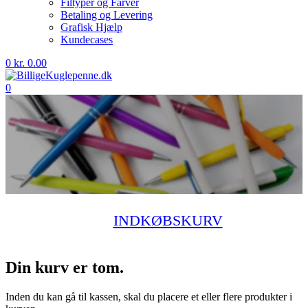
Filtyper og Farver
Betaling og Levering
Grafisk Hjælp
Kundecases
0
kr.
0.00
0
INDKØBSKURV
Din kurv er tom.
Inden du kan gå til kassen, skal du placere et eller flere produkter i