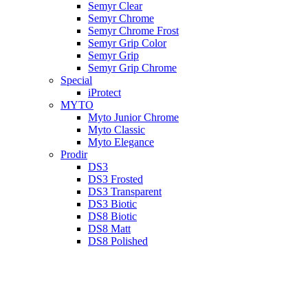
Semyr Clear
Semyr Chrome
Semyr Chrome Frost
Semyr Grip Color
Semyr Grip
Semyr Grip Chrome
Special
iProtect
MYTO
Myto Junior Chrome
Myto Classic
Myto Elegance
Prodir
DS3
DS3 Frosted
DS3 Transparent
DS3 Biotic
DS8 Biotic
DS8 Matt
DS8 Polished