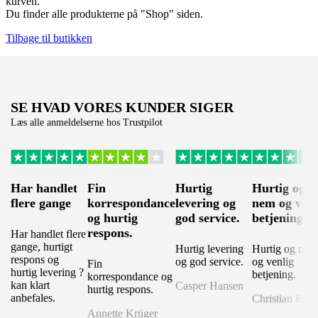
kurven.
Du finder alle produkterne på "Shop" siden.
Tilbage til butikken
SE HVAD VORES KUNDER SIGER
Læs alle anmeldelserne hos Trustpilot
Har handlet
Fin
Hurtig
Hurtig og
flere gange
korrespondance
levering og
nem og venl
og hurtig
god service.
betjening.
respons.
Har handlet flere
gange, hurtigt
Hurtig levering
Hurtig og nem
respons og
og god service.
og venlig
Fin
hurtig levering ?
betjening.
korrespondance og
kan klart
Casper Hansen
hurtig respons.
anbefales.
Christian Fryd
Annette Krüger