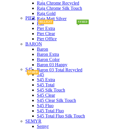
Raja Chrome Recycled
Raja Chrome Silk Touch
Raja Gold
PIER
Raja Matt Silver
BILLIGST
NYHED
Pier
Pier Extra
Pier Clear
Pier Office
BARON
Baron
Baron Extra
Baron Color
Baron 03 Happy
S45
Baron 03 Total Recycled
NYHED
S45
S45 Extra
S45 Total
S45 Silk Touch
S45 Clear
S45 Clear Silk Touch
S45 Fluo
S45 Total Fluo
S45 Total Fluo Silk Touch
SEMYR
Semyr