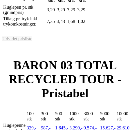
stk.
stk.
stk.
stk.
Kuglepen pr. stk.
3,29
3,29
3,29
3,29
(grundpris)
Tillæg pr. tryk inkl.
7,35
3,43
1,68
1,02
trykomkostninger.
Udvidet prisliste
BARON 03 TOTAL
RECYCLED TOUR -
Pristabel
100
300
500
1000
3000
5000
10000
stk
stk
stk
stk
stk
stk
stk
Kuglepenne
329,-
987,-
1.645,-
3.290,-
9.574,-
15.627,-
29.610