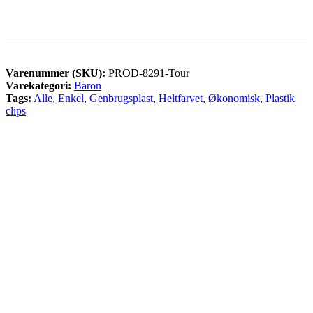
Varenummer (SKU):
PROD-8291-Tour
Varekategori:
Baron
Tags:
Alle
,
Enkel
,
Genbrugsplast
,
Heltfarvet
,
Økonomisk
,
Plastik
clips