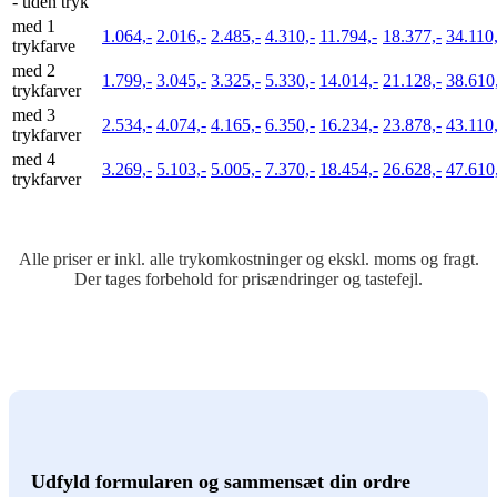
- uden tryk
med 1
1.064,-
2.016,-
2.485,-
4.310,-
11.794,-
18.377,-
34.110,
trykfarve
med 2
1.799,-
3.045,-
3.325,-
5.330,-
14.014,-
21.128,-
38.610
trykfarver
med 3
2.534,-
4.074,-
4.165,-
6.350,-
16.234,-
23.878,-
43.110,
trykfarver
med 4
3.269,-
5.103,-
5.005,-
7.370,-
18.454,-
26.628,-
47.610
trykfarver
Alle priser er inkl. alle trykomkostninger og ekskl. moms og fragt.
Der tages forbehold for prisændringer og tastefejl.
Udfyld formularen og sammensæt din ordre