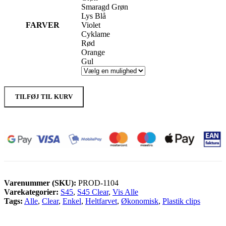
Smaragd Grøn
Lys Blå
FARVER
Violet
Cyklame
Rød
Orange
Gul
TILFØJ TIL KURV
Varenummer (SKU):
PROD-1104
Varekategorier:
S45
,
S45 Clear
,
Vis Alle
Tags:
Alle
,
Clear
,
Enkel
,
Heltfarvet
,
Økonomisk
,
Plastik clips