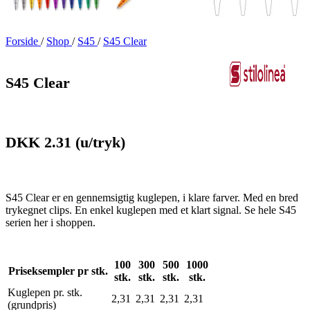
Forside
/
Shop
/
S45
/
S45 Clear
S45 Clear
DKK 2.31
(u/tryk)
S45 Clear er en gennemsigtig kuglepen, i klare farver. Med en bred
trykegnet clips. En enkel kuglepen med et klart signal. Se hele S45
serien her i shoppen.
100
300
500
1000
Priseksempler pr stk.
stk.
stk.
stk.
stk.
Kuglepen pr. stk.
2,31
2,31
2,31
2,31
(grundpris)