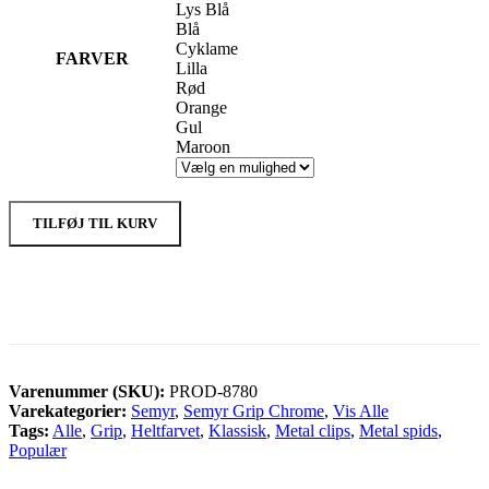
Lys Blå
Blå
Cyklame
FARVER
Lilla
Rød
Orange
Gul
Maroon
TILFØJ TIL KURV
Varenummer (SKU):
PROD-8780
Varekategorier:
Semyr
,
Semyr Grip Chrome
,
Vis Alle
Tags:
Alle
,
Grip
,
Heltfarvet
,
Klassisk
,
Metal clips
,
Metal spids
,
Populær