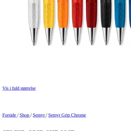
Vis i fuld størrelse
Forside
/
Shop
/
Semyr
/
Semyr Grip Chrome