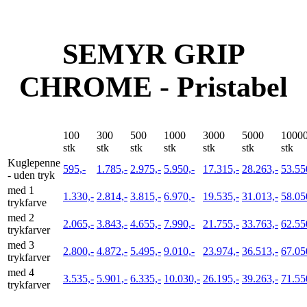
SEMYR GRIP
CHROME - Pristabel
100
300
500
1000
3000
5000
1000
stk
stk
stk
stk
stk
stk
stk
Kuglepenne
595,-
1.785,-
2.975,-
5.950,-
17.315,-
28.263,-
53.55
- uden tryk
med 1
1.330,-
2.814,-
3.815,-
6.970,-
19.535,-
31.013,-
58.05
trykfarve
med 2
2.065,-
3.843,-
4.655,-
7.990,-
21.755,-
33.763,-
62.55
trykfarver
med 3
2.800,-
4.872,-
5.495,-
9.010,-
23.974,-
36.513,-
67.05
trykfarver
med 4
3.535,-
5.901,-
6.335,-
10.030,-
26.195,-
39.263,-
71.55
trykfarver