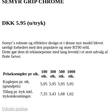
SEMYR GRIP CHROME
DKK 5.95
(u/tryk)
Semyr´s robuste og effektive design er i denne nye model blevet
særligt forbedret med den populære og store RT90 refil.
Dette gør dem til reklamepenne med lang levetid i et stort udvalg af
flotte farver.
100
300
500
1000
Priseksempler pr stk.
stk.
stk.
stk.
stk.
Kuglepen pr. stk.
5,95
5,95
5,95
5,95
(grundpris)
Tillæg pr. tryk inkl.
7,35
3,43
1,68
1,02
trykomkostninger.
Udvidet prisliste