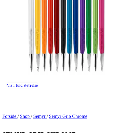
Vis i fuld størrelse
Forside
/
Shop
/
Semyr
/
Semyr Grip Chrome