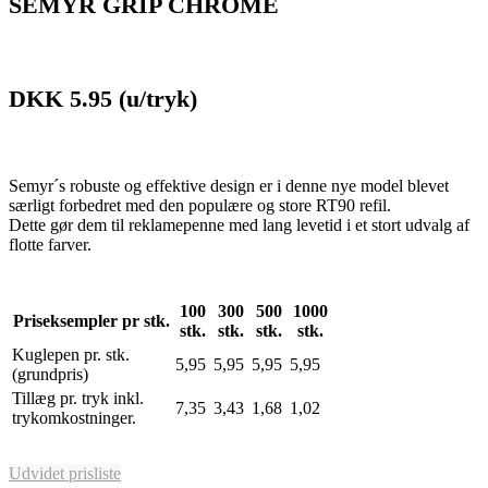
SEMYR GRIP CHROME
DKK 5.95
(u/tryk)
Semyr´s robuste og effektive design er i denne nye model blevet
særligt forbedret med den populære og store RT90 refil.
Dette gør dem til reklamepenne med lang levetid i et stort udvalg af
flotte farver.
100
300
500
1000
Priseksempler pr stk.
stk.
stk.
stk.
stk.
Kuglepen pr. stk.
5,95
5,95
5,95
5,95
(grundpris)
Tillæg pr. tryk inkl.
7,35
3,43
1,68
1,02
trykomkostninger.
Udvidet prisliste