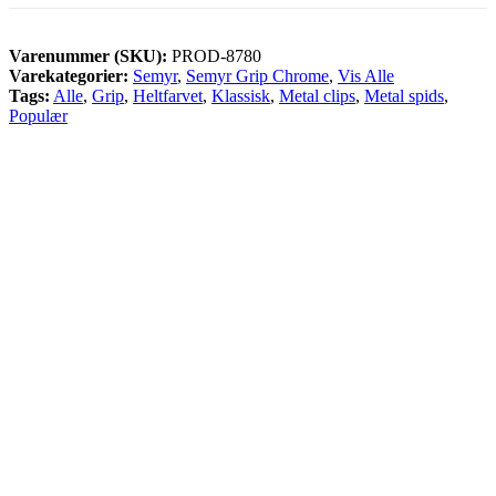
Varenummer (SKU):
PROD-8780
Varekategorier:
Semyr
,
Semyr Grip Chrome
,
Vis Alle
Tags:
Alle
,
Grip
,
Heltfarvet
,
Klassisk
,
Metal clips
,
Metal spids
,
Populær