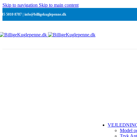
Be
Skip to navigation
Skip to main content
Ra
+45 5010 8787 | info@billigekuglepenne.dk
C
Re
N
Ra
C
Si
Ra
Ra
Si
SMÅ OPLAG
Ordre ned til 1
VEJLEDNIN
Model o
Tryk Ant