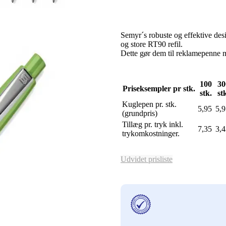
Semyr´s robuste og effektive des
og store RT90 refil.
Dette gør dem til reklamepenne med
100
30
Priseksempler pr stk.
stk.
st
Kuglepen pr. stk.
5,95
5,9
(grundpris)
Tillæg pr. tryk inkl.
7,35
3,4
trykomkostninger.
Udvidet prisliste