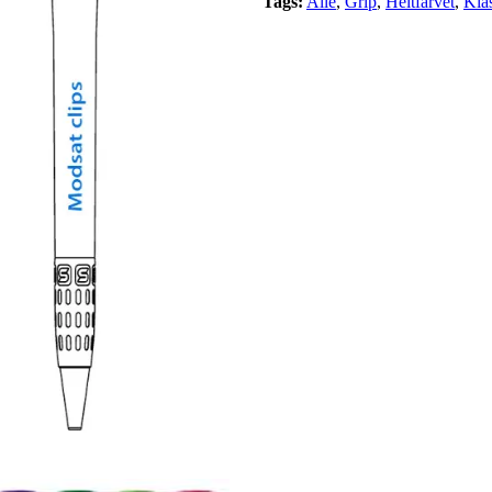
Tags:
Alle
,
Grip
,
Heltfarvet
,
Kla