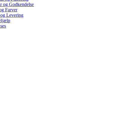
ur og Godkendelse
 og Farver
 og Levering
Hjælp
ses