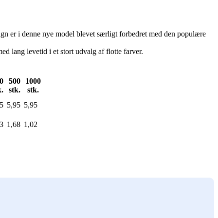
ign er i denne nye model blevet særligt forbedret med den populære
 lang levetid i et stort udvalg af flotte farver.
0
500
1000
k.
stk.
stk.
5
5,95
5,95
3
1,68
1,02