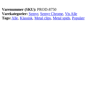
Varenummer (SKU):
PROD-8750
Varekategorier:
Semyr
,
Semyr Chrome
,
Vis Alle
Tags:
Alle
,
Klassisk
,
Metal clips
,
Metal spids
,
Populær