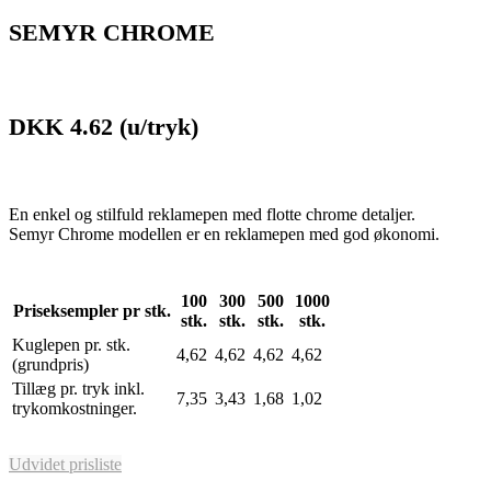
SEMYR CHROME
DKK 4.62
(u/tryk)
En enkel og stilfuld reklamepen med flotte chrome detaljer.
Semyr Chrome modellen er en reklamepen med god økonomi.
100
300
500
1000
Priseksempler pr stk.
stk.
stk.
stk.
stk.
Kuglepen pr. stk.
4,62
4,62
4,62
4,62
(grundpris)
Tillæg pr. tryk inkl.
7,35
3,43
1,68
1,02
trykomkostninger.
Udvidet prisliste