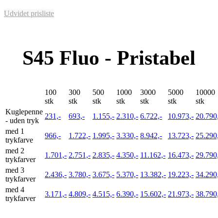
Udvidet prisliste
S45 Fluo - Pristabel
100
300
500
1000
3000
5000
10000
stk
stk
stk
stk
stk
stk
stk
Kuglepenne
231,-
693,-
1.155,-
2.310,-
6.722,-
10.973,-
20.790
- uden tryk
med 1
966,-
1.722,-
1.995,-
3.330,-
8.942,-
13.723,-
25.290
trykfarve
med 2
1.701,-
2.751,-
2.835,-
4.350,-
11.162,-
16.473,-
29.790
trykfarver
med 3
2.436,-
3.780,-
3.675,-
5.370,-
13.382,-
19.223,-
34.290
trykfarver
med 4
3.171,-
4.809,-
4.515,-
6.390,-
15.602,-
21.973,-
38.790
trykfarver