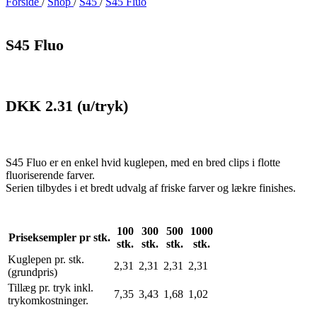
Forside
/
Shop
/
S45
/
S45 Fluo
S45 Fluo
DKK 2.31
(u/tryk)
S45 Fluo er en enkel hvid kuglepen, med en bred clips i flotte
fluoriserende farver.
Serien tilbydes i et bredt udvalg af friske farver og lækre finishes.
100
300
500
1000
Priseksempler pr stk.
stk.
stk.
stk.
stk.
Kuglepen pr. stk.
2,31
2,31
2,31
2,31
(grundpris)
Tillæg pr. tryk inkl.
7,35
3,43
1,68
1,02
trykomkostninger.