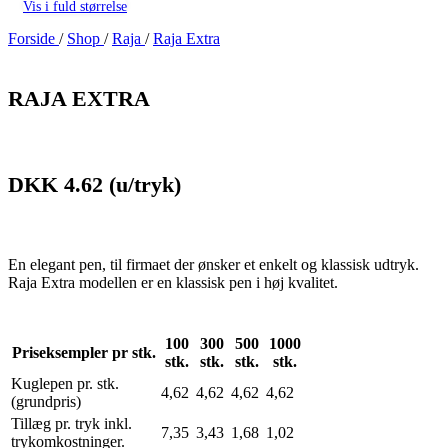
Vis i fuld størrelse
Forside
/
Shop
/
Raja
/
Raja Extra
RAJA EXTRA
DKK 4.62
(u/tryk)
En elegant pen, til firmaet der ønsker et enkelt og klassisk udtryk.
Raja Extra modellen er en klassisk pen i høj kvalitet.
100
300
500
1000
Priseksempler pr stk.
stk.
stk.
stk.
stk.
Kuglepen pr. stk.
4,62
4,62
4,62
4,62
(grundpris)
Tillæg pr. tryk inkl.
7,35
3,43
1,68
1,02
trykomkostninger.