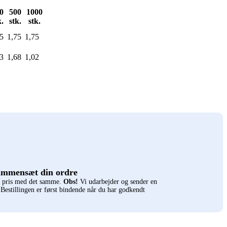
0
500
1000
k.
stk.
stk.
5
1,75
1,75
3
1,68
1,02
ammensæt din ordre
n pris med det samme.
Obs!
Vi udarbejder og sender en
. Bestillingen er først bindende når du har godkendt