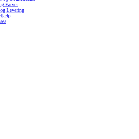
 og Farver
 og Levering
Hjælp
ses