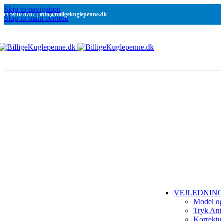
Ra
Skip to navigation
+45 5010 8787 | info@billigekuglepenne.dk
C
Skip to main content
Re
N
Ra
C
Si
Ra
Ra
Si
SMÅ OPLAG
Ordre ned til 1
VEJLEDNIN
Model o
Tryk Ant
Korrekt