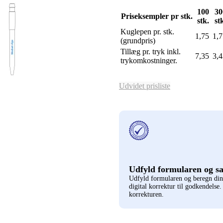
100
30
Priseksempler pr stk.
stk.
st
Kuglepen pr. stk.
1,75
1,7
(grundpris)
Tillæg pr. tryk inkl.
7,35
3,4
trykomkostninger.
Udvidet prisliste
Udfyld formularen og s
Udfyld formularen og beregn di
digital korrektur til godkendelse
korrekturen.