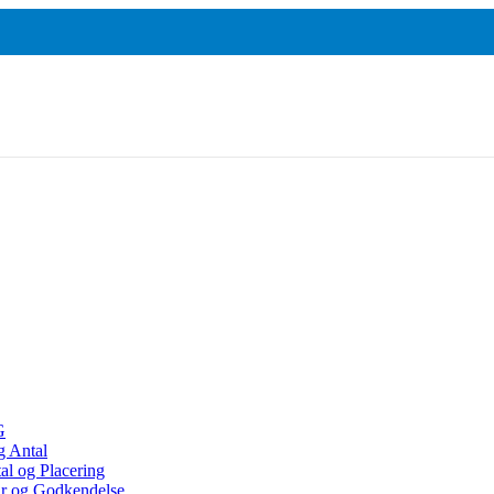
Baron
ja
S45 Total
Color
hrome
Fluo
Baron 03
cycled
S45 Total
Happy
yhed
Fluo Silk
Baron 03
ja
Touch
Total
hrome
Recycled
lk Touch
Nyhed
ja Gold
ja Matt
lver
LAVE PRISER
PROFF. GRAFIK
00 stk.
Samme kvalitet
Uden beregning
G
g Antal
al og Placering
ur og Godkendelse