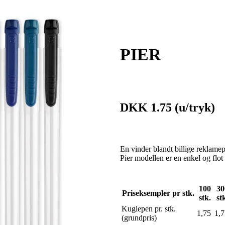
PIER
DKK 1.75
(u/tryk)
En vinder blandt billige reklam
Pier modellen er en enkel og fl
100
30
Priseksempler pr stk.
stk.
st
Kuglepen pr. stk.
1,75
1,7
(grundpris)