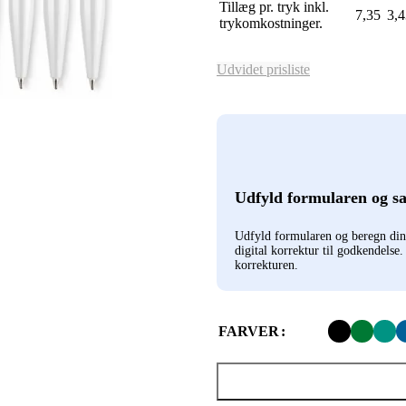
Tillæg pr. tryk inkl.
7,35
3,4
trykomkostninger.
Udvidet prisliste
Udfyld formularen og s
Udfyld formularen og beregn di
digital korrektur til godkendelse
korrekturen.
FARVER