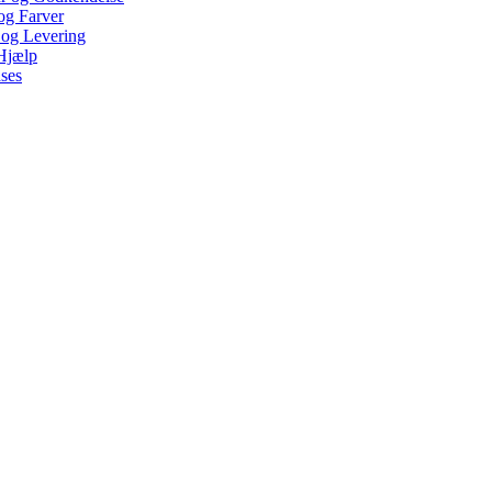
 og Farver
 og Levering
Hjælp
ses