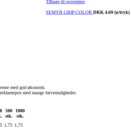
Tilbage til oversigten
SEMYR GRIP COLOR
DKK 4.69
(u/tryk)
epenne med god økonomi.
ot reklamepen med mange farvemuligheder.
0
500
1000
k.
stk.
stk.
5
1,75
1,75