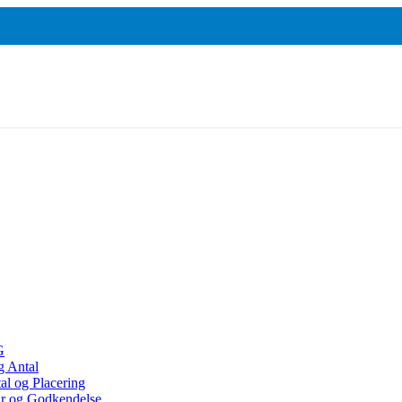
Baron
ja
S45 Total
Color
hrome
Fluo
Baron 03
cycled
S45 Total
Happy
yhed
Fluo Silk
Baron 03
ja
Touch
Total
hrome
Recycled
lk Touch
Nyhed
ja Gold
ja Matt
lver
LAVE PRISER
PROFF. GRAFIK
00 stk.
Samme kvalitet
Uden beregning
G
g Antal
al og Placering
ur og Godkendelse