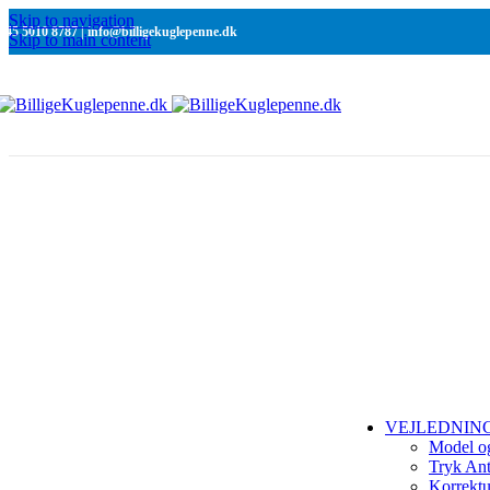
Ra
Skip to navigation
+45 5010 8787 | info@billigekuglepenne.dk
C
Skip to main content
Re
N
Ra
C
Si
Ra
Ra
Si
SMÅ OPLAG
Ordre ned til 1
VEJLEDNIN
Model o
Tryk Ant
Korrekt