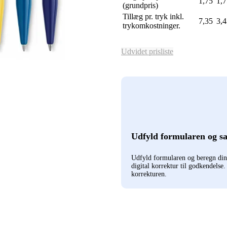
1,75
1,7
(grundpris)
Tillæg pr. tryk inkl.
7,35
3,4
trykomkostninger.
Udvidet prisliste
Udfyld formularen og s
Udfyld formularen og beregn di
digital korrektur til godkendelse
korrekturen.