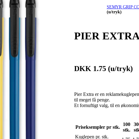
SEMYR GRIP C
(u/tryk)
PIER EXTR
DKK 1.75
(u/tryk)
Pier Extra er en reklamekuglepen 
til meget få penge.
Et fornuftigt valg, til en økon
100
30
Priseksempler pr stk.
stk.
st
Kuglepen pr. stk.