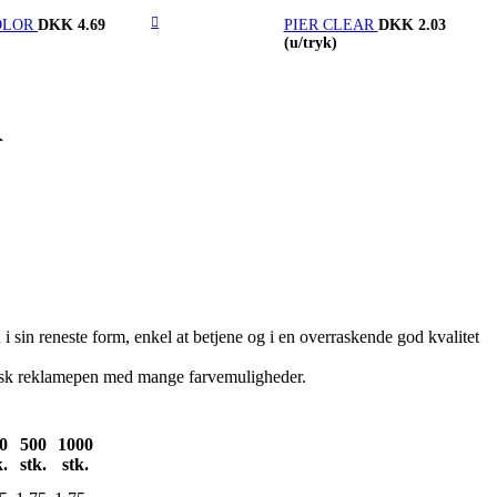
OLOR
DKK 4.69
PIER CLEAR
DKK 2.03
(u/tryk)
A
i sin reneste form, enkel at betjene og i en overraskende god kvalitet
omisk reklamepen med mange farvemuligheder.
0
500
1000
k.
stk.
stk.