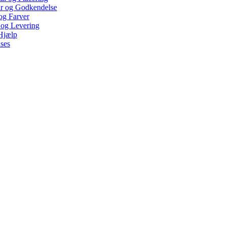
ur og Godkendelse
 og Farver
 og Levering
Hjælp
ses