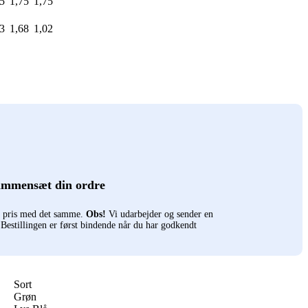
5
1,75
1,75
3
1,68
1,02
ammensæt din ordre
n pris med det samme.
Obs!
Vi udarbejder og sender en
. Bestillingen er først bindende når du har godkendt
Sort
Grøn