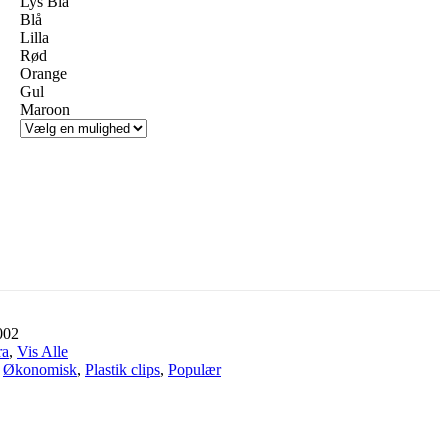
Lys Blå
Blå
Lilla
Rød
Orange
Gul
Maroon
002
ra
,
Vis Alle
Økonomisk
,
Plastik clips
,
Populær