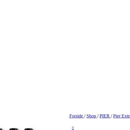
Forside
/
Shop
/
PIER
/
Pier Ext