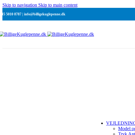
Be
Skip to navigation
Skip to main content
Ra
+45 5010 8787 | info@billigekuglepenne.dk
C
Re
N
Ra
C
Si
Ra
Ra
Si
SMÅ OPLAG
Ordre ned til 1
VEJLEDNIN
Model o
Tryk Ant