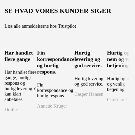
SE HVAD VORES KUNDER SIGER
Læs alle anmeldelserne hos Trustpilot
Har handlet
Fin
Hurtig
Hurtig og
flere gange
korrespondance
levering og
nem og venl
og hurtig
god service.
betjening.
respons.
Har handlet flere
gange, hurtigt
Hurtig levering
Hurtig og nem
respons og
og god service.
og venlig
Fin
hurtig levering ?
betjening.
korrespondance og
kan klart
Casper Hansen
hurtig respons.
anbefales.
Christian Fryd
Annette Krüger
Dorthe