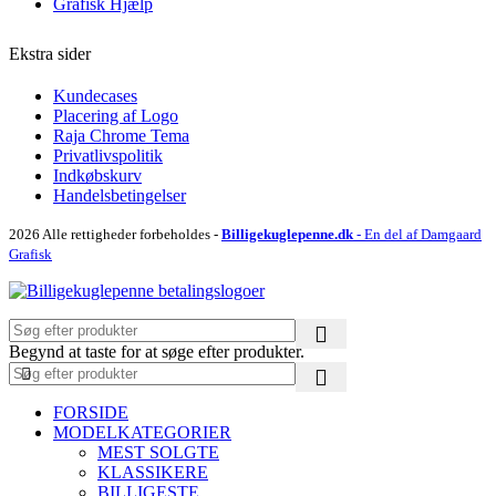
Grafisk Hjælp
Ekstra sider
Kundecases
Placering af Logo
Raja Chrome Tema
Privatlivspolitik
Indkøbskurv
Handelsbetingelser
2026 Alle rettigheder forbeholdes -
Billigekuglepenne.dk
- En del af Damgaard
Grafisk
Begynd at taste for at søge efter produkter.
FORSIDE
MODELKATEGORIER
MEST SOLGTE
KLASSIKERE
BILLIGESTE