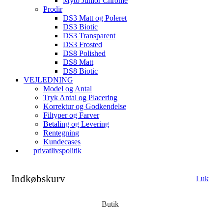
Myto Junior Chrome
Prodir
DS3 Matt og Poleret
DS3 Biotic
DS3 Transparent
DS3 Frosted
DS8 Polished
DS8 Matt
DS8 Biotic
VEJLEDNING
Model og Antal
Tryk Antal og Placering
Korrektur og Godkendelse
Filtyper og Farver
Betaling og Levering
Rentegning
Kundecases
privatlivspolitik
Indkøbskurv
Luk
Butik